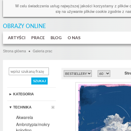
W celu świadczenia usług najwyższej jakości korzystamy z plików 
się na używanie plików cookie zgodnie z n
OBRAZY ONLINE
ARTYŚCI
PRACE
BLOG
O NAS
Strona główna
Galeria prac
Str
SZUKAJ
► KATEGORIA
▼ TECHNIKA
Akwarela
Ambrotypia/mokry
kolodion