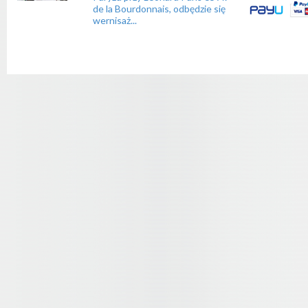
de la Bourdonnais, odbędzie się
wernisaż...