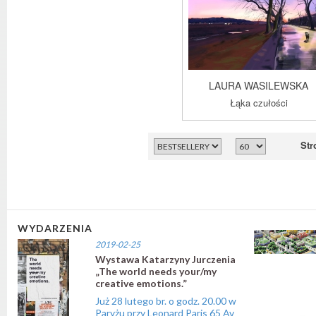
LAURA WASILEWSKA
Łąka czułości
Str
WYDARZENIA
2019-02-25
Wystawa Katarzyny Jurczenia
„The world needs your/my
creative emotions.”
Już 28 lutego br. o godz. 20.00 w
Paryżu przy Leonard Paris 65 Av