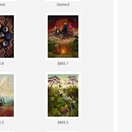
mm4
Grimm3
 8
BMS 7
 3
BMS 2