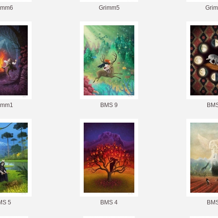
imm6
Grimm5
Gri
imm1
BMS 9
BMS
MS 5
BMS 4
BMS