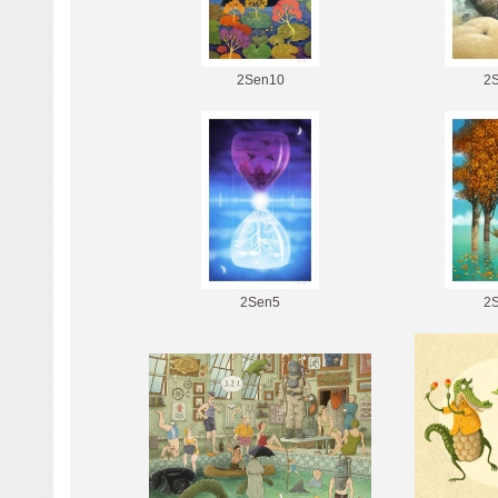
2Sen10
2
2Sen5
2