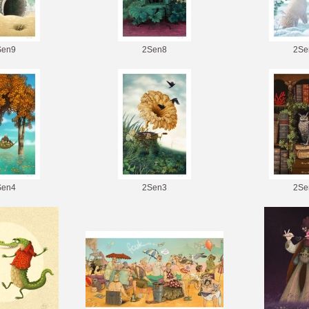
Sen9
2Sen8
2Se
Sen4
2Sen3
2Se