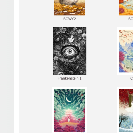
SOWY2
S
Frankenstein 1
C