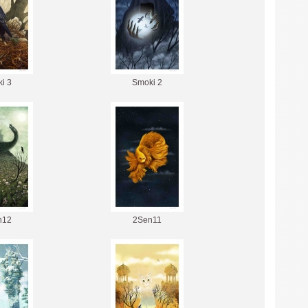
i 3
Smoki 2
n12
2Sen11