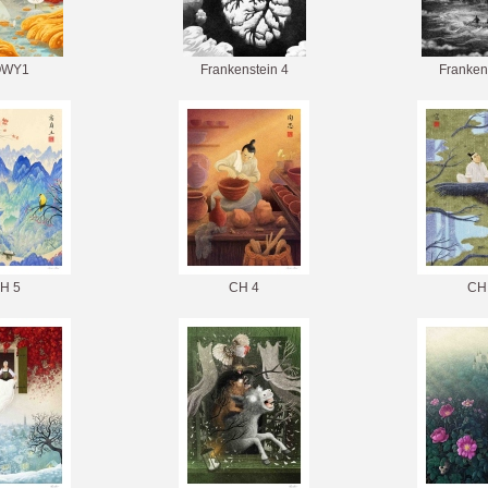
OWY1
Frankenstein 4
Franken
H 5
CH 4
CH