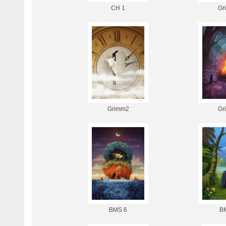
CH 1
Gr
Grimm2
Gr
BMS 6
B