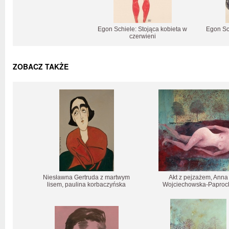
Egon Schiele: Stojąca kobieta w
Egon Sc
czerwieni
ZOBACZ TAKŻE
Niesławna Gertruda z martwym
Akt z pejzażem, Anna
lisem, paulina korbaczyńska
Wojciechowska-Paproc