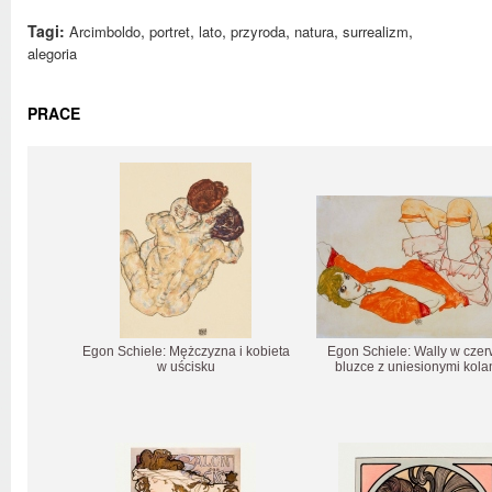
Tagi:
,
,
,
,
,
,
Arcimboldo
portret
lato
przyroda
natura
surrealizm
alegoria
PRACE
Egon Schiele: Mężczyzna i kobieta
Egon Schiele: Wally w cze
w uścisku
bluzce z uniesionymi kol