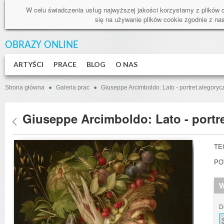
W celu świadczenia usług najwyższej jakości korzystamy z plików 
się na używanie plików cookie zgodnie z n
OBRAZY ONLINE
ARTYŚCI
PRACE
BLOG
O NAS
Strona główna
Galeria prac
Giuseppe Arcimboldo: Lato - portret alegoryc
Giuseppe Arcimboldo: Lato - portr
TE
PO
W
D