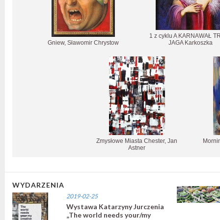
1 z cyklu A KARNAWAŁ T
Gniew, Sławomir Chrystow
JAGA Karkoszka
Zmysłowe Miasta Chester, Jan
Mornin
Astner
WYDARZENIA
2019-02-25
Wystawa Katarzyny Jurczenia
„The world needs your/my