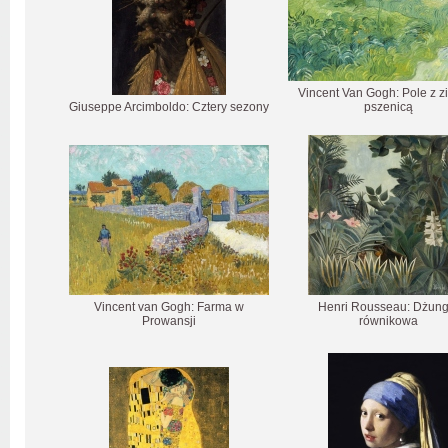
Vincent Van Gogh: Pole z z
Giuseppe Arcimboldo: Cztery sezony
pszenicą
Vincent van Gogh: Farma w
Henri Rousseau: Dżung
Prowansji
równikowa