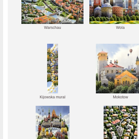
Warschau
Wola
Kijowska mural
Mokotow