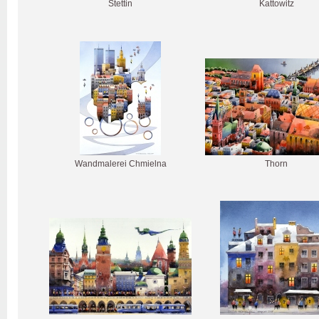
Stettin
Kattowitz
Wandmalerei Chmielna
Thorn