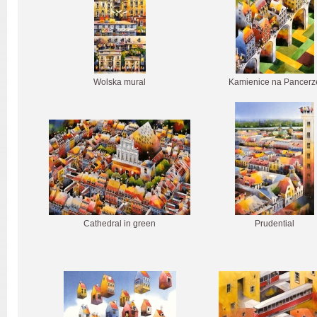
Wolska mural
Kamienice na Pancerz
Cathedral in green
Prudential