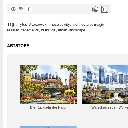
Tagi:
,
,
,
,
Tytus Brzozowski
mosaic
city
architecture
magic
,
,
,
realism
tenements
buildings
urban landscape
ARTSTORE
Die Rückkehr der Natur
Warschau in den Wolk