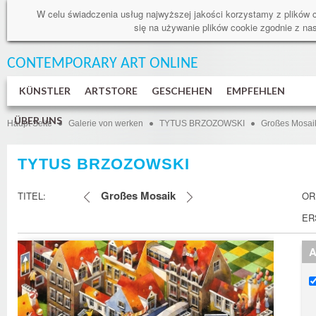
W celu świadczenia usług najwyższej jakości korzystamy z plików 
się na używanie plików cookie zgodnie z n
CONTEMPORARY ART
ONLINE
KÜNSTLER
ARTSTORE
GESCHEHEN
EMPFEHLEN
ÜBER UNS
Haupt Seite
Galerie von werken
TYTUS BRZOZOWSKI
Großes Mosai
TYTUS BRZOZOWSKI
Großes Mosaik
TITEL:
OR
ER
A