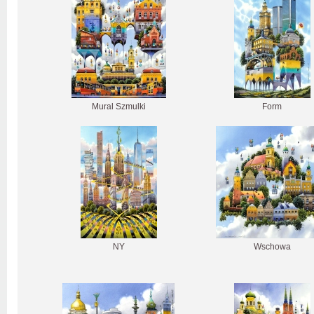
Mural Szmulki
Form
NY
Wschowa