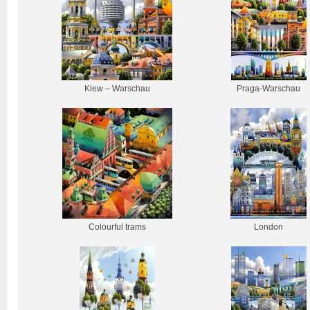
Kiew – Warschau
Praga-Warschau
Colourful trams
London