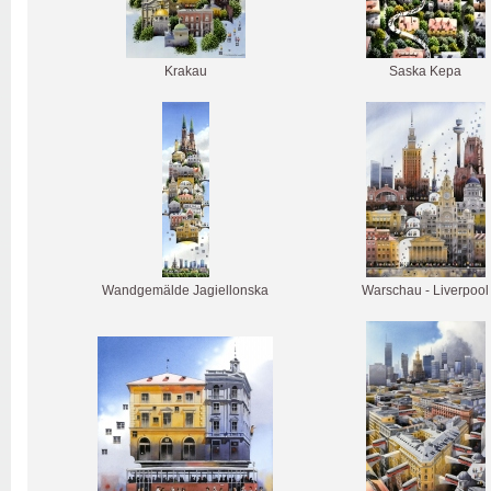
Krakau
Saska Kepa
Wandgemälde Jagiellonska
Warschau - Liverpool