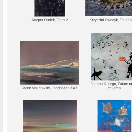
Kacper Dudek, Filets 2
Krzysztof Owedyk, Felino
Joanna K Jurga, Future of
Jacek Malinowski, Landscape XXXI
children