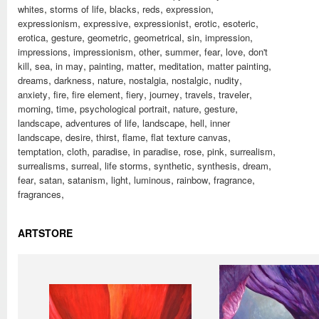
,
,
,
,
,
whites
storms of life
blacks
reds
expression
,
,
,
,
,
expressionism
expressive
expressionist
erotic
esoteric
,
,
,
,
,
,
erotica
gesture
geometric
geometrical
sin
impression
,
,
,
,
,
,
impressions
impressionism
other
summer
fear
love
don't
,
,
,
,
,
,
,
kill
sea
in may
painting
matter
meditation
matter painting
,
,
,
,
,
,
dreams
darkness
nature
nostalgia
nostalgic
nudity
,
,
,
,
,
,
,
anxiety
fire
fire element
fiery
journey
travels
traveler
,
,
,
,
,
morning
time
psychological portrait
nature
gesture
,
,
,
,
landscape
adventures of life
landscape
hell
inner
,
,
,
,
,
landscape
desire
thirst
flame
flat texture canvas
,
,
,
,
,
,
,
temptation
cloth
paradise
in paradise
rose
pink
surrealism
,
,
,
,
,
,
surrealisms
surreal
life storms
synthetic
synthesis
dream
,
,
,
,
,
,
,
fear
satan
satanism
light
luminous
rainbow
fragrance
,
fragrances
ARTSTORE