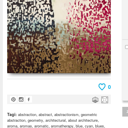
0
Tagi:
,
,
,
abstraction
abstract
abstractionism
geometric
,
,
,
,
abstraction
geometry
architectural
about architecture
,
,
,
,
,
,
,
aroma
aromas
aromatic
aromatherapy
blue
cyan
blues