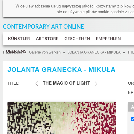
W celu świadczenia usług najwyższej jakości korzystamy z plików 
się na używanie plików cookie zgodnie z n
CONTEMPORARY ART
ONLINE
KÜNSTLER
ARTSTORE
GESCHEHEN
EMPFEHLEN
ÜBER UNS
Haupt Seite
Galerie von werken
JOLANTA GRANECKA - MIKUŁA
THE
JOLANTA GRANECKA - MIKUŁA
THE MAGIC OF LIGHT
TITEL:
OR
ER
A