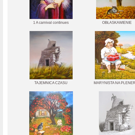
1 A carnival continues
OBŁASKAWIENIE
TAJEMNICA CZASU
MARYNISTA NA PLENE