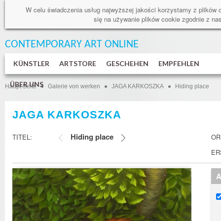
W celu świadczenia usług najwyższej jakości korzystamy z plików 
się na używanie plików cookie zgodnie z n
CONTEMPORARY ART
ONLINE
KÜNSTLER
ARTSTORE
GESCHEHEN
EMPFEHLEN
ÜBER UNS
Haupt Seite
Galerie von werken
JAGA KARKOSZKA
Hiding place
JAGA KARKOSZKA
Hiding place
TITEL:
OR
ER
A