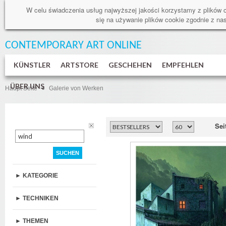
W celu świadczenia usług najwyższej jakości korzystamy z plików 
się na używanie plików cookie zgodnie z n
CONTEMPORARY ART
ONLINE
KÜNSTLER
ARTSTORE
GESCHEHEN
EMPFEHLEN
ÜBER UNS
Haupt Seite
Galerie von Werken
Sei
SUCHEN
► KATEGORIE
► TECHNIKEN
► THEMEN